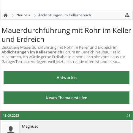
Neubau
Abdichtungen im Kellerbereich
Mauerdurchführung mit Rohr im Keller
und Erdreich
Diskutiere
Mauerdurchführung mit Rohr im Keller und Erdreich
im
Abdichtungen im Kellerbereich
Forum im Bereich Neubau; Hallo
zusammen, ich würde gerne Erdkabel in einem Leerrohr vom Haus zur
Garage/Terrasse verlegen, weil jetzt alles relativ offen ist und es so...
Antworten
Neues Thema erstellen
18.09.2023
#1
Magnusc