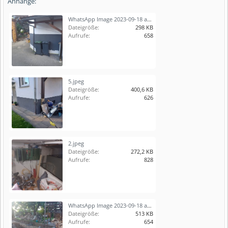
Anhänge:
WhatsApp Image 2023-09-18 at 18.01.51 (1).jpeg
Dateigröße:
298 KB
Aufrufe:
658
5.jpeg
Dateigröße:
400,6 KB
Aufrufe:
626
2.jpeg
Dateigröße:
272,2 KB
Aufrufe:
828
WhatsApp Image 2023-09-18 at 17.52.00 (3).jpeg
Dateigröße:
513 KB
Aufrufe:
654