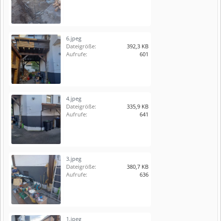
6.jpeg
Dateigröße:
392,3 KB
Aufrufe:
601
4.jpeg
Dateigröße:
335,9 KB
Aufrufe:
641
3.jpeg
Dateigröße:
380,7 KB
Aufrufe:
636
1.jpeg