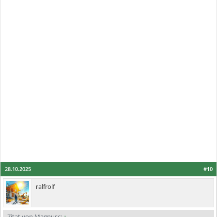
28.10.2025
#10
ralfrolf
Zitat von Magnusc:
↑