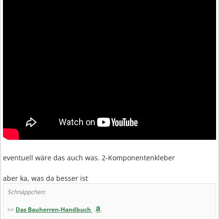
eventuell wäre das auch was. 2-Komponentenkleber
aber ka, was da besser ist
Schnäppchen:
>>
Das Bauherren-Handbuch