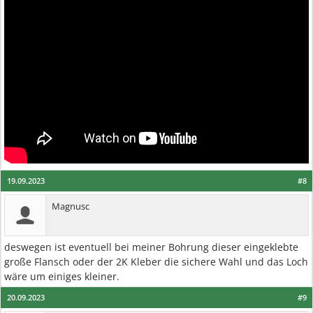
19.09.2023
#8
Magnusc
deswegen ist eventuell bei meiner Bohrung dieser eingeklebte
große Flansch oder der 2K Kleber die sichere Wahl und das Loch
wäre um einiges kleiner.
20.09.2023
#9