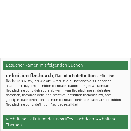
Besucher kamen mit folgenden Suchen
definition flachdach
flachdach definition
definition
,
,
flachdach NRW
bis wie viel Grad ist ein Flachdach als Flachdach
,
akzeptiert
,
bayerm definition flachdach
,
bauordnung nrw Flachdach
,
flachdach neigung definition
,
ab wann kein flachdach mehr
,
defnition
flachdach
,
flachdach definition rechtlich
,
definition flachdach bw
,
flach
geneigtes dach definition
,
definitin flachdach
,
definiere Flachdach
,
definition
flachdach neigung
,
definition flachdach-steildach
Rechtliche Definition des Begriffes Flachdach. - Ähnliche
Themen