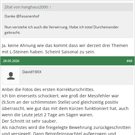
Zitat von hanghaus2000:
↑
Danke @Fasanenhof
Nun verstehe ich auch die Verwirrung. Habe ich total Durcheinander
gebracht.
Ja, keine Ahnung wie das kommt dass wir derzeit drei Themen
mit L-Steinen haben. Scheint Saisonal zu sein.
28.05.2026
#68
David19XX
Anbei die Fotos des ersten Korrekturschrittes.
Ich bin einerseits schockiert, wie groß der Messfehler war
(9,5cm an der schlimmsten Stelle) und gleichzeitig positiv
überrascht, wie gut das mit dem Kürzen funktioniert hat, auch
wenn die Leute jetzt 2 Tage am Sägen waren.
Der Schnitt ist sehr sauber.
Als nächstes wird die freigelegte Bewehrung zurückgeschnitten
und versiegelt. Dann Betonfeinspachtel aufgezogen und