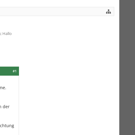
 Hallo
#1
mme.
n der
ichtung