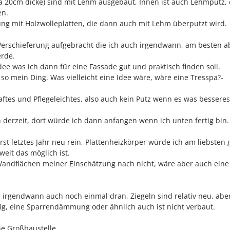
a 20cm dicke) sind mit Lehm ausgebaut, Innen ist auch Lehmputz,
en.
g mit Holzwolleplatten, die dann auch mit Lehm überputzt wird.
- Verschieferung aufgebracht die ich auch irgendwann, am besten a
rde.
Idee was ich dann für eine Fassade gut und praktisch finden soll.
 so mein Ding. Was vielleicht eine Idee wäre, wäre eine Tresspa?-
ftes und Pflegeleichtes, also auch kein Putz wenn es was besseres 
derzeit, dort würde ich dann anfangen wenn ich unten fertig bin.
st letztes Jahr neu rein, Plattenheizkörper würde ich am liebsten
eit das möglich ist.
andflächen meiner Einschätzung nach nicht, wäre aber auch eine 
rgendwann auch noch einmal dran, Ziegeln sind relativ neu, aber
g, eine Sparrendämmung oder ähnlich auch ist nicht verbaut.
e Großbaustelle.