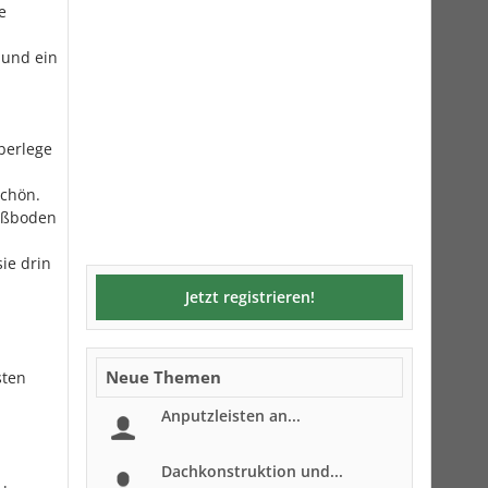
e
 und ein
berlege
schön.
Fußboden
sie drin
Jetzt registrieren!
Neue Themen
sten
Anputzleisten an...
Dachkonstruktion und...