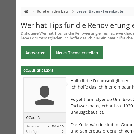
Rund um den Bau
Besser Bauen - Forenbauten
Wer hat Tips für die Renovierung
Diskutiere
Wer hat Tips für die Renovierung eines Fachwerkhau
liebe Forumsmitglieder. Ich hoffe das ich hier ein paar hilfrei
Antworten
Neues Thema erstellen
CGausB
,
25.08.2015
Hallo liebe Forumsmitglieder.
Ich hoffe das ich hier ein paa
Es geht um folgende Um- bzw. 
Fachwerkhaus, erbaut ca. 1930, 
unausgebaut ist.
CGausB
Die Kellerwände sind im Grun
Dabei seit:
25.08.2015
und Sanierputz ordentlich gem
Beiträge:
2