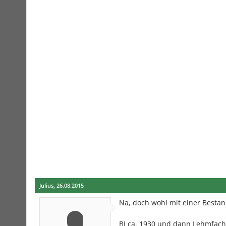
Julius
,
26.08.2015
Na, doch wohl mit einer Besta
BJ ca. 1930 und dann Lehmfach