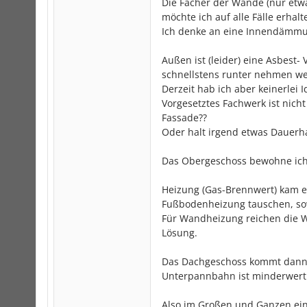
Die Fächer der Wände (nur etw
möchte ich auf alle Fälle erhalt
Ich denke an eine Innendämmun
Außen ist (leider) eine Asbest
schnellstens runter nehmen we
Derzeit hab ich aber keinerlei 
Vorgesetztes Fachwerk ist nicht
Fassade??
Oder halt irgend etwas Dauerha
Das Obergeschoss bewohne ich 
Heizung (Gas-Brennwert) kam er
Fußbodenheizung tauschen, sow
Für Wandheizung reichen die W
Lösung.
Das Dachgeschoss kommt dann i
Unterpannbahn ist minderwerti
Also im Großen und Ganzen ein