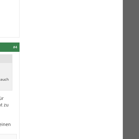
#4
 auch
ür
t zu
einen