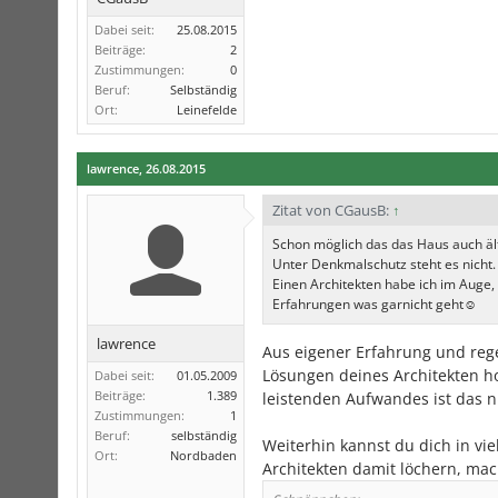
Dabei seit:
25.08.2015
Beiträge:
2
Zustimmungen:
0
Beruf:
Selbständig
Ort:
Leinefelde
lawrence
,
26.08.2015
Zitat von CGausB:
↑
Schon möglich das das Haus auch älter
Unter Denkmalschutz steht es nicht.
Einen Architekten habe ich im Auge
Erfahrungen was garnicht geht☺️
lawrence
Aus eigener Erfahrung und rege
Lösungen deines Architekten h
Dabei seit:
01.05.2009
Beiträge:
1.389
leistenden Aufwandes ist das 
Zustimmungen:
1
Beruf:
selbständig
Weiterhin kannst du dich in v
Ort:
Nordbaden
Architekten damit löchern, mac