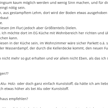
 ringsum kaum möglich werden und wenig Sinn machen, und für di
ingt nötig sein.
ch, aus gestampftem Lehm, dort wird der Boden etwas ausgehoben
ebaut
e.
iesen (im Flur) jedoch aber Größtenteils Dielen.
 Ich möchte dort im EG Küche mit Wohnbereich her richten und ü
chen kann.
iesen in der Küche sein, im Wohnzimmer wäre sicher Parkett o.ä. 
der Wasserdampf, der durch die Kellerdecke kommt, den neuen 
h nicht mehr so gut erhalten und vor allem nicht Eben, als das ich 
gen??
Alu- Holz- oder doch ganz einfach Kunststoff, da hätte ich am lieb
doch etwas höher als bei Alu oder Kunststoff.
khaus empfehlen?