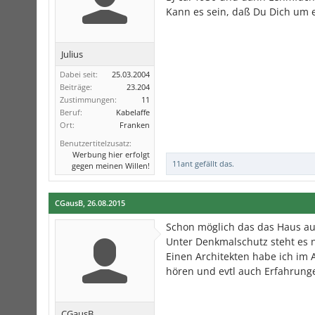
Kann es sein, daß Du Dich um ei
Julius
Dabei seit:
25.03.2004
Beiträge:
23.204
Zustimmungen:
11
Beruf:
Kabelaffe
Ort:
Franken
Benutzertitelzusatz:
Werbung hier erfolgt
11ant
gefällt das.
gegen meinen Willen!
CGausB
,
26.08.2015
Schon möglich das das Haus auch
Unter Denkmalschutz steht es n
Einen Architekten habe ich i
hören und evtl auch Erfahrung
CGausB