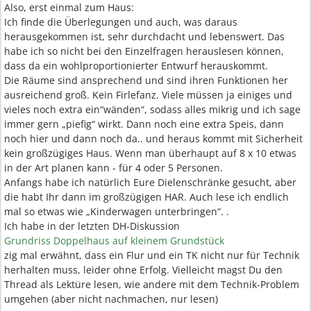
Also, erst einmal zum Haus:
Ich finde die Überlegungen und auch, was daraus
herausgekommen ist, sehr durchdacht und lebenswert. Das
habe ich so nicht bei den Einzelfragen herauslesen können,
dass da ein wohlproportionierter Entwurf herauskommt.
Die Räume sind ansprechend und sind ihren Funktionen her
ausreichend groß. Kein Firlefanz. Viele müssen ja einiges und
vieles noch extra ein“wänden“, sodass alles mikrig und ich sage
immer gern „piefig“ wirkt. Dann noch eine extra Speis, dann
noch hier und dann noch da.. und heraus kommt mit Sicherheit
kein großzügiges Haus. Wenn man überhaupt auf 8 x 10 etwas
in der Art planen kann - für 4 oder 5 Personen.
Anfangs habe ich natürlich Eure Dielenschränke gesucht, aber
die habt Ihr dann im großzügigen HAR. Auch lese ich endlich
mal so etwas wie „Kinderwagen unterbringen“. .
Ich habe in der letzten DH-Diskussion
Grundriss Doppelhaus auf kleinem Grundstück
zig mal erwähnt, dass ein Flur und ein TK nicht nur für Technik
herhalten muss, leider ohne Erfolg. Vielleicht magst Du den
Thread als Lektüre lesen, wie andere mit dem Technik-Problem
umgehen (aber nicht nachmachen, nur lesen)