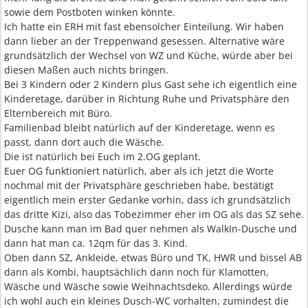
sowie dem Postboten winken könnte.
Ich hatte ein ERH mit fast ebensolcher Einteilung. Wir haben
dann lieber an der Treppenwand gesessen. Alternative wäre
grundsätzlich der Wechsel von WZ und Küche, würde aber bei
diesen Maßen auch nichts bringen.
Bei 3 Kindern oder 2 Kindern plus Gast sehe ich eigentlich eine
Kinderetage, darüber in Richtung Ruhe und Privatsphäre den
Elternbereich mit Büro.
Familienbad bleibt natürlich auf der Kinderetage, wenn es
passt, dann dort auch die Wäsche.
Die ist natürlich bei Euch im 2.OG geplant.
Euer OG funktioniert natürlich, aber als ich jetzt die Worte
nochmal mit der Privatsphäre geschrieben habe, bestätigt
eigentlich mein erster Gedanke vorhin, dass ich grundsätzlich
das dritte Kizi, also das Tobezimmer eher im OG als das SZ sehe.
Dusche kann man im Bad quer nehmen als WalkIn-Dusche und
dann hat man ca. 12qm für das 3. Kind.
Oben dann SZ, Ankleide, etwas Büro und TK, HWR und bissel AB
dann als Kombi, hauptsächlich dann noch für Klamotten,
Wäsche und Wäsche sowie Weihnachtsdeko. Allerdings würde
ich wohl auch ein kleines Dusch-WC vorhalten, zumindest die