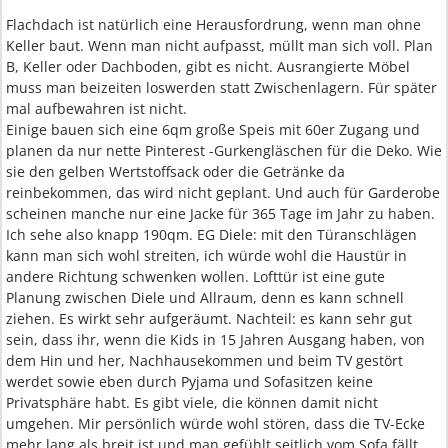
Flachdach ist natürlich eine Herausfordrung, wenn man ohne
Keller baut. Wenn man nicht aufpasst, müllt man sich voll. Plan
B, Keller oder Dachboden, gibt es nicht. Ausrangierte Möbel
muss man beizeiten loswerden statt Zwischenlagern. Für später
mal aufbewahren ist nicht.
Einige bauen sich eine 6qm große Speis mit 60er Zugang und
planen da nur nette Pinterest -Gurkengläschen für die Deko. Wie
sie den gelben Wertstoffsack oder die Getränke da
reinbekommen, das wird nicht geplant. Und auch für Garderobe
scheinen manche nur eine Jacke für 365 Tage im Jahr zu haben.
Ich sehe also knapp 190qm. EG Diele: mit den Türanschlägen
kann man sich wohl streiten, ich würde wohl die Haustür in
andere Richtung schwenken wollen. Lofttür ist eine gute
Planung zwischen Diele und Allraum, denn es kann schnell
ziehen. Es wirkt sehr aufgeräumt. Nachteil: es kann sehr gut
sein, dass ihr, wenn die Kids in 15 Jahren Ausgang haben, von
dem Hin und her, Nachhausekommen und beim TV gestört
werdet sowie eben durch Pyjama und Sofasitzen keine
Privatsphäre habt. Es gibt viele, die können damit nicht
umgehen. Mir persönlich würde wohl stören, dass die TV-Ecke
mehr lang als breit ist und man gefühlt seitlich vom Sofa fällt